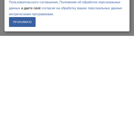
Пользовательского соглашения
,
Положения об обработке персональных
данных
и даете своё
согласие на обработку ваших персональных данных
метрическими программами
.
ПЕРЕЙТИ В КАТАЛОГ
ПРИНИМАЮ
У нас Вы можете купить и заказать
любой* тепловизор.
Компания
Планк
является официальным представителем ведущих
разработчиков и производителей тепловизионного оборудования
для различного применения. Прежде всего, это компании YANTAY
IRay Technology, Testo AG, GUIDE Infrared Technology.