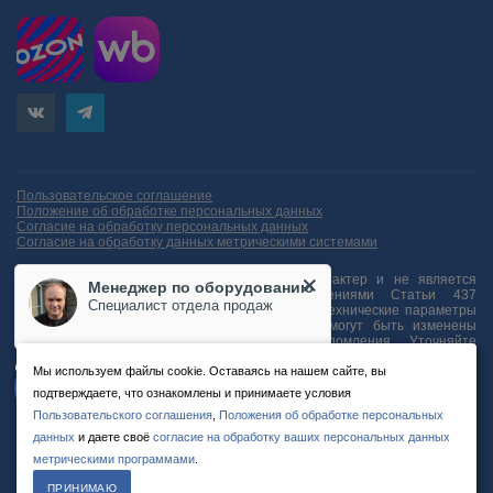
Пользовательское соглашение
Положение об обработке персональных данных
Согласие на обработку персональных данных
Согласие на обработку данных метрическими системами
Информация на сайте носит справочный характер и не является
Менеджер по оборудованию
публичной офертой, определяемой положениями Статьи 437
Специалист отдела продаж
Гражданского кодекса Российской Федерации. Технические параметры
(спецификация) и комплект поставки товара могут быть изменены
производителем без предварительного уведомления. Уточняйте
информацию у наших менеджеров.
Мы используем файлы cookie. Оставаясь на нашем сайте, вы
Введите сообщение
подтверждаете, что ознакомлены и принимаете условия
Пользовательского соглашения
,
Положения об обработке персональных
© 2012-2026 ООО «Планк» ИНН: 7805595762 ОГРН: 1127847393827
данных
и даете своё
согласие на обработку ваших персональных данных
метрическими программами
.
ПРИНИМАЮ