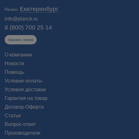
В нашем каталоге представлено более 400 моделей тепловизионных
Екатеринбург
Регион:
приборов и измерительного оборудования. На все устройства есть
гарантия! 🔔 Бесплатная доставка от 90000₽!
info@planck.ru
8 (800) 700 25 14
Заказать звонок
О компании
Новости
Помощь
Условия оплаты
Условия доставки
Гарантия на товар
Договор-Оферта
Статьи
Вопрос-ответ
Производители