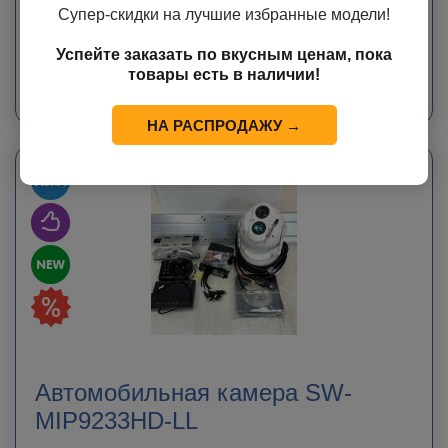
Супер-скидки на лучшие избранные модели!
ЗАКАЗАТЬ
Успейте заказать по вкусным ценам, пока
товары есть в наличии!
Мы свяжемся с Вами в ближайшее время с точной информацией о сроке
доставки и стоимости оборудования.
НА РАСПРОДАЖУ →
Автомобильная камера SW-
MIP9233HD-LL