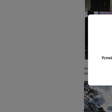
Успе
Автоматизированн
области.