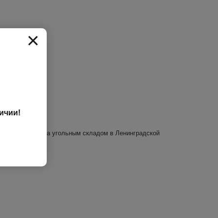
×
ичии!
ного контроля
за угольным складом в Ленинградской