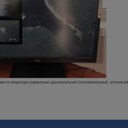
места оператора управления двухканальной (тепловизионный, оптическ