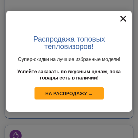
×
Тепловизионный прицел Dali-
Распродажа топовых
IRtech RS535-640L
тепловизоров!
В наличии
Супер-скидки на лучшие избранные модели!
Бесплатная доставка
Тепловизионный прицел RS535-640L c объективом 35мм и
Успейте заказать по вкусным ценам, пока
разрешением 640х512
товары есть в наличии!
278 000
руб.
НА РАСПРОДАЖУ →
В КОРЗИНУ