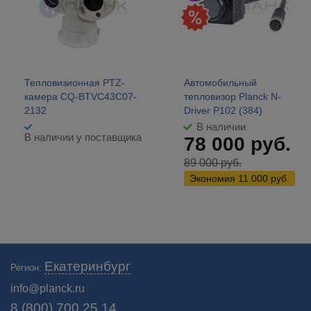
Тепловизионная PTZ-
Автомобильный
камера CQ-BTVC43C07-
тепловизор Planck N-
2132
Driver P102 (384)
В наличии
В наличии у поставщика
78 000
руб.
89 000
руб.
Экономия
11 000
руб.
Каталог тепловизионных прицелов для охоты. Профессиональные
Екатеринбург
Регион:
прицелы - тепловизоры в интернет - магазине "Планк" в
Екатеринбурге!Санкт-Петербург, Нижний Новгород, Новосибирск,
info@planck.ru
Екатеринбург.
8 (800) 700 25 14