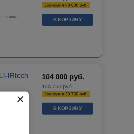
Экономия
48 000
руб.
зрешением
В КОРЗИНУ
I-IRtech
104 000
руб.
143 750
руб.
×
Экономия
39 750
руб.
В КОРЗИНУ
 25мм и