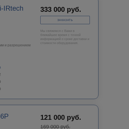
-IRtech
333 000
руб.
ЗАКАЗАТЬ
Мы свяжемся с Вами в
ближайшее время с точной
информацией о сроке доставки и
стоимости оборудования.
0мм и разрешением
h
2
0
0
36P
121 000
руб.
169 000
руб.