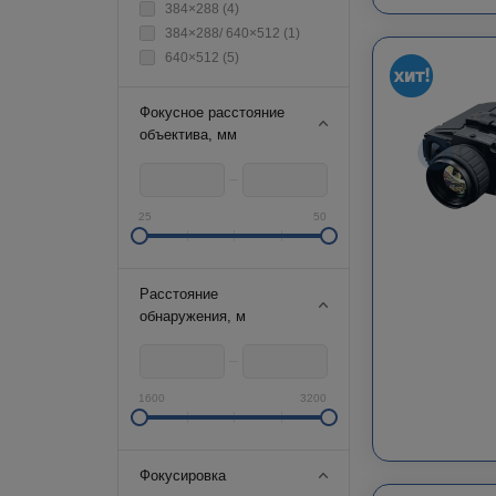
384×288 (
4
)
384×288/ 640×512 (
1
)
640×512 (
5
)
Фокусное расстояние
объектива, мм
25
50
Расстояние
обнаружения, м
1600
3200
Фокусировка