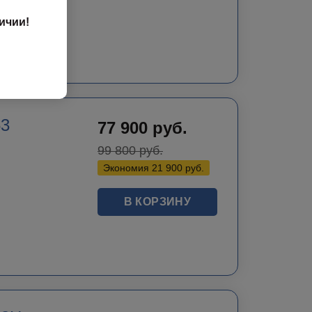
h
ичии!
8
0
0
53
77 900
руб.
99 800
руб.
Экономия
21 900
руб.
В КОРЗИНУ