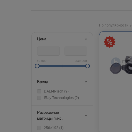
По популярности
Цена
60 000
349 000
Бренд
DALI-IRtech (
9
)
IRay Technologies (
2
)
Разрешение
матрицы,пикс.
256×192 (
1
)