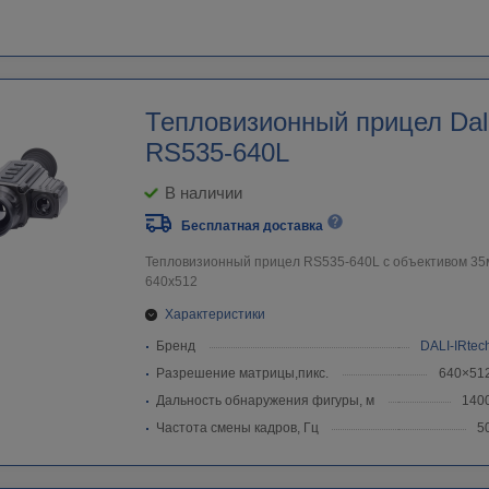
Тепловизионный прицел Dali
RS535-640L
В наличии
Бесплатная доставка
Тепловизионный прицел RS535-640L c объективом 3
640х512
Характеристики
Бренд
DALI-IRtec
Разрешение матрицы,пикс.
640×51
Дальность обнаружения фигуры, м
140
Частота смены кадров, Гц
5