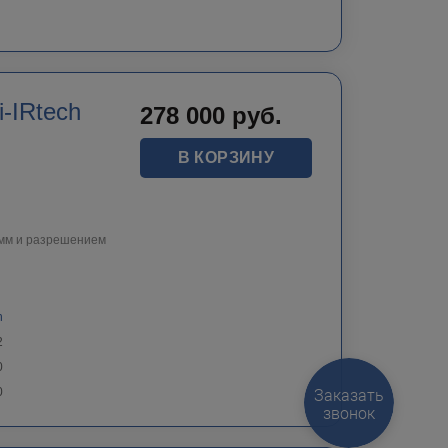
-IRtech
278 000
руб.
В КОРЗИНУ
5мм и разрешением
h
2
0
Заказать
0
звонок