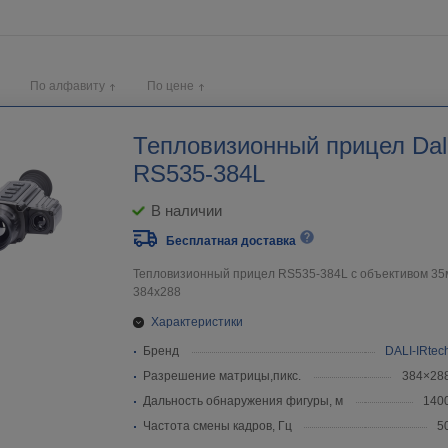
По алфавиту
По цене
Тепловизионный прицел Dali
RS535-384L
В наличии
Бесплатная доставка
Тепловизионный прицел RS535-384L c объективом 3
384х288
Характеристики
Бренд
DALI-IRtec
Разрешение матрицы,пикс.
384×28
Дальность обнаружения фигуры, м
140
Частота смены кадров, Гц
5