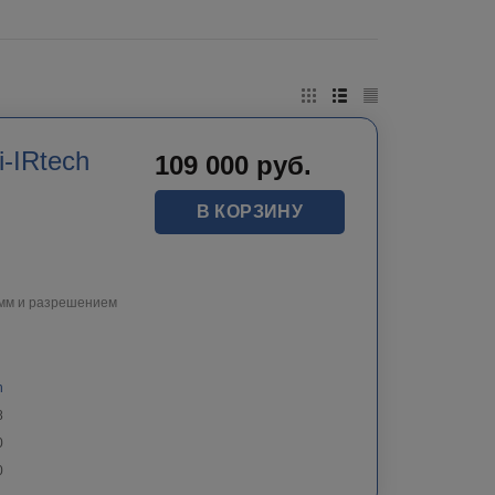
-IRtech
109 000
руб.
В КОРЗИНУ
5мм и разрешением
h
8
0
0