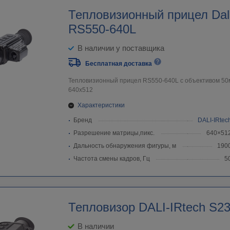
Тепловизионный прицел Dali
RS550-640L
В наличии у поставщика
Бесплатная доставка
Тепловизионный прицел RS550-640L c объективом 5
640х512
Характеристики
Бренд
DALI-IRtec
Разрешение матрицы,пикс.
640×51
Дальность обнаружения фигуры, м
190
Частота смены кадров, Гц
5
Тепловизор DALI-IRtech S2
В наличии