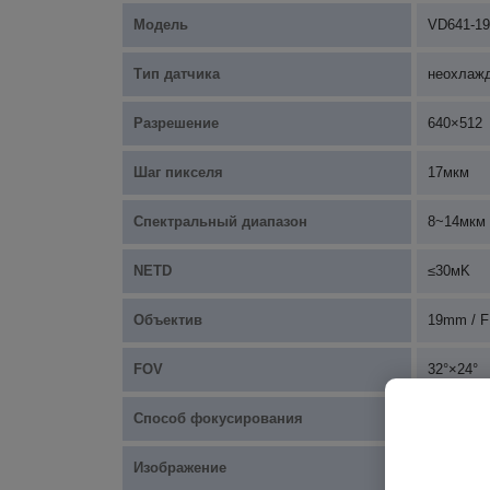
Модель
VD641-19
Тип датчика
неохлажд
Разрешение
640×512
Шаг пикселя
17мкм
Спектральный диапазон
8~14мкм
NETD
≤30мK
Объектив
19mm / F
FOV
32°×24°
Способ фокусирования
Оптическ
Изображение