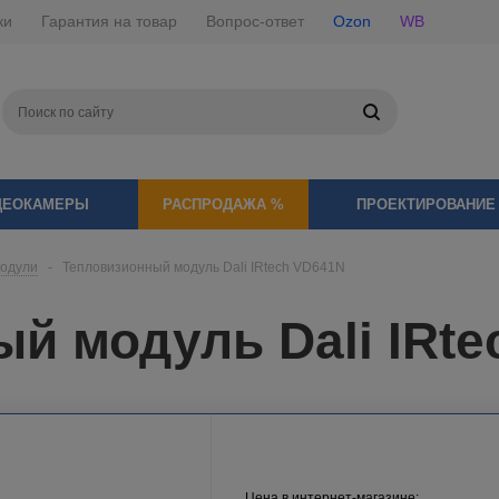
ки
Гарантия на товар
Вопрос-ответ
Ozon
WB
ДЕОКАМЕРЫ
РАСПРОДАЖА %
ПРОЕКТИРОВАНИЕ
модули
-
Тепловизионный модуль Dali IRtech VD641N
й модуль Dali IRte
Цена в интернет-магазине: