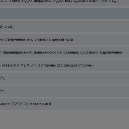
 аналоговое видео, цифровое видео, последовательный порт и т.д.,
В~5.5В)
а отключения аналогового видеосигнала
т перенапряжения, пониженного напряжения, обратного подключения
 отверстия M2 X 0.4, 3 стороны (2 с каждой стороны)
60℃
70℃
ация GB/T15211 Категория II