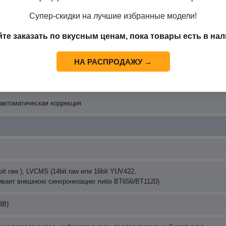
 автоматическая регулировка
Супер-скидки на лучшие избранные модели!
 цветов и наличие реверса
йте заказать по вкусным ценам, пока товары есть в нал
прерывный зум
НА РАСПРОДАЖУ →
е улучшение деталей DDE
 автоматическая коррекция
it raw ), LVCMS (14bit raw или 16bit YUV422,
вает внешнюю синхронизацию либо BT656/BT1120)
3В)