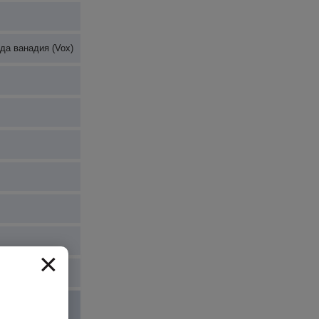
да ванадия (Vox)
×