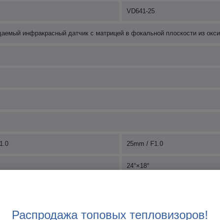
VD641-25
аемый инфракрасный датчик с матрицей в фокальной плоскости из окси
1.0
25mm / F1.0
24°×18°
ий атермальный объектив с фиксированным фокусом
Распродажа топовых тепловизоров!