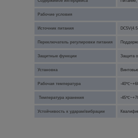
Содержимое интерфейса
Питание,
Рабочие условия
Источник питания
DC5V(4.5
Переключатель регулировки питания
Поддержк
Защитные функции
Защита о
Установка
Винтовые
Рабочая температура
-40℃~+
Температура хранения
-45℃~+
Устойчивость к ударам/вибрации
Квалифик