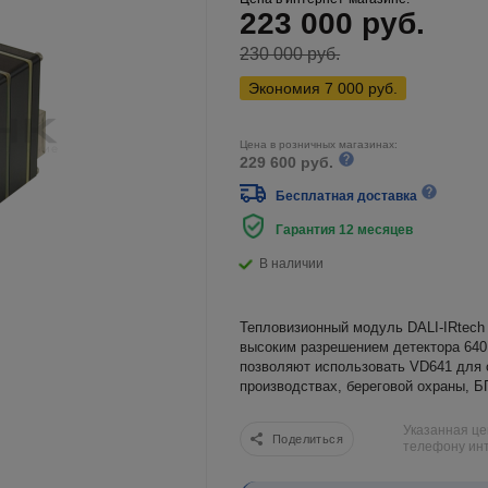
223 000
руб.
230 000
руб.
Экономия
7 000
руб.
Цена в розничных магазинах:
229 600 руб.
Бесплатная доставка
Гарантия 12 месяцев
В наличии
Тепловизионный модуль DALI-IRtech
высоким разрешением детектора 640×
позволяют использовать VD641 для 
производствах, береговой охраны, Б
Указанная це
Поделиться
телефону инт