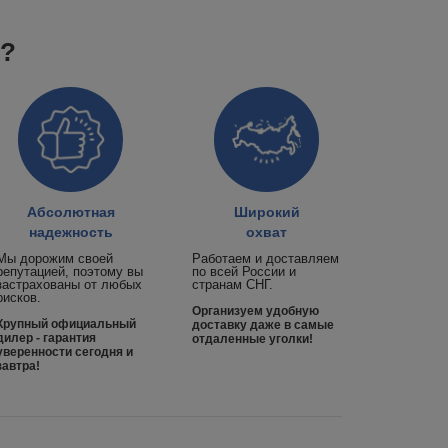
к?
Абсолютная
Широкий
надежность
охват
Мы дорожим своей
Работаем и доставляем
репутацией, поэтому вы
по всей России и
застрахованы от любых
странам СНГ.
рисков.
Организуем удобную
Крупный официальный
доставку даже в самые
дилер - гарантия
отдаленные уголки!
уверенности сегодня и
завтра!