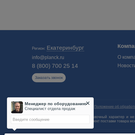
Компа
Екатеринбург
Регион:
О комп
info@planck.ru
8 (800) 700 25 14
Новост
Заказать звонок
Менеджер по оборудованию
Пользовательское соглашение
Положение об обработ
Специалист отдела продаж
Информация на сайте носит справочный характер и не 
параметры (спецификация) и комплект поставки товара м