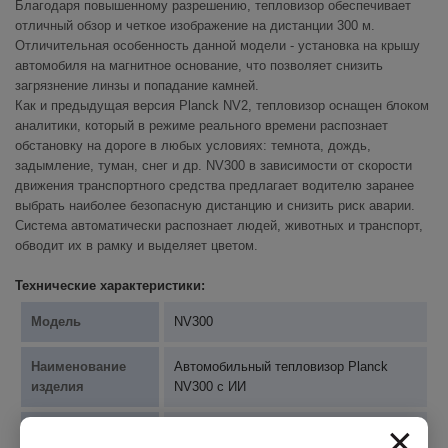
Благодаря повышенному разрешению, тепловизор обеспечивает
отличный обзор и четкое изображение на дистанции 300 м.
Отличительная особенность данной модели - установка на крышу
автомобиля на магнитное основание, что позволяет снизить
загрязнение линзы и попадание камней.
Как и предыдущая версия Planck NV2, тепловизор оснащен блоком
аналитики, который в режиме реального времени распознает
обстановку на дороге в любых условиях: темнота, дождь,
задымление, туман, снег и др. NV300 в зависимости от скорости
движения транспортного средства предлагает водителю заранее
выбрать наиболее безопасную дистанцию и снизить риск аварии.
Система автоматически распознает людей, животных и транспорт,
обводит их в рамку и выделяет цветом.
Технические характеристики:
Модель
NV300
Наименование
Автомобильный тепловизор Planck
изделия
NV300 с ИИ
×
Дальность