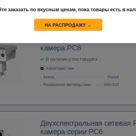
Бренд
HIKVISION
йте заказать по вкусным ценам, пока товары есть в нал
Разрешение матрицы,пикс.
384×288
НА РАСПРОДАЖУ →
Многоспектральная сетевая
камера PC8
В наличии у поставщика
Характеристики
Бренд
Planck
Разрешение матрицы,пикс.
640×512
Двухспектральная cетевая 
камера серии PC6