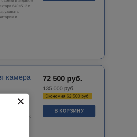
 съёмки в видимом
ектора 640×512 и
наруживать
риторию и
я камера
72 500
руб.
135 000
руб.
×
Экономия
62 500
руб.
В КОРЗИНУ
88 в комплекте с