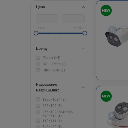
Цена
63 000
730 000
Бренд
Planck (
14
)
DALI-IRtech (
2
)
HIKVISION (
1
)
Разрешение
матрицы,пикс.
1280×1024 (
2
)
256×192 (
3
)
256×192/ 384×288/
640×512 (
1
)
384×288 (
2
)
640×480 (
1
)