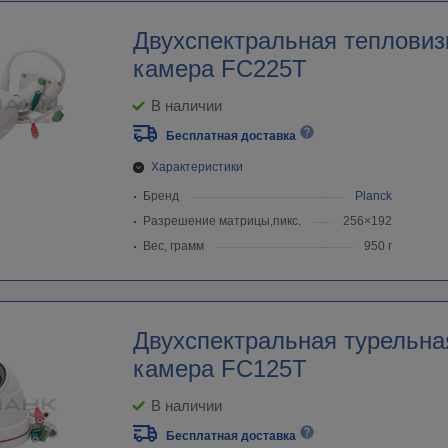
Двухспектральная тепловиз
камера FC225T
В наличии
Бесплатная доставка
Характеристики
Бренд
Planck
Разрешение матрицы,пикс.
256×192
Вес, грамм
950 г
Двухспектральная турельна
камера FC125T
В наличии
Бесплатная доставка