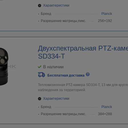
Характеристики
Бренд
Planck
Разрешение матрицы,пикс.
256×192
Двухспектральная PTZ-каме
SD334-T
В наличии
Бесплатная доставка
Тепловизионная PTZ-камера SD334-T, 13 мм для кругл
наблюдения за территорией.
Характеристики
Бренд
Planck
Разрешение матрицы,пикс.
384×288