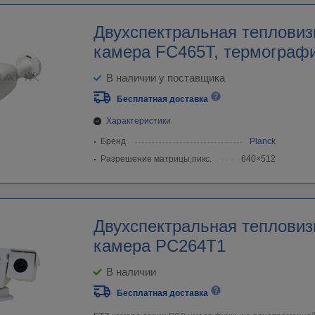
Двухспектральная тепловизионная
камера FC465Т, термограф
В наличии у поставщика
Бесплатная доставка
Характеристики
Бренд
Planck
Разрешение матрицы,пикс.
640×512
Двухспектральная тепловиз
камера PC264T1
В наличии
Бесплатная доставка