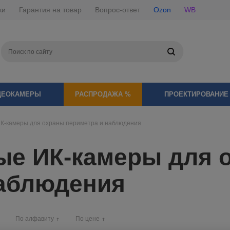
ки
Гарантия на товар
Вопрос-ответ
Ozon
WB
ДЕОКАМЕРЫ
РАСПРОДАЖА %
ПРОЕКТИРОВАНИЕ
К-камеры для охраны периметра и наблюдения
ые ИК-камеры для 
наблюдения
По алфавиту
По цене