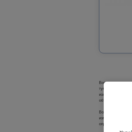
Военные тепловиз
туман, дым, силь
излучаемое объек
объектов вокруг, 
Военные бинокли 
измерять расстоя
определения точн