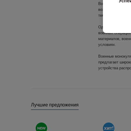
Успе
Военные тепловиз
возможности солд
темноте, солдаты
Одной из важных 
военных операций
материалов, воен
условиях.
Военные монокуля
предлагает широк
устройства распр
Лучшие предложения