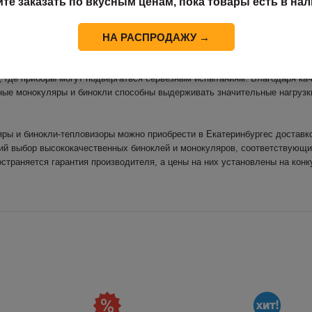
йте заказать по вкусным ценам, пока товары есть в нал
ионные монокуляры и бинокли являются важным оборудованием для со
ат в условиях ночных действий, позволяя им действовать более эффект
 могут быстрее обнаруживать противника и принимать меры по его ликви
НА РАСПРОДАЖУ →
особенностей военных монокуляров и биноклей ночного видения являетс
, где приборы могут подвергаться серьезным испытаниям. Благодаря ка
ные монокуляры и бинокли способны выдерживать значительные нагрузк
ры и бинокли-тепловизоры можно приобрести в Екатеринбургес доставко
ий выбор высококачественных биноклей и монокуляров, соответствующи
остраняется гарантия производителя, а цены на них установлены на кон