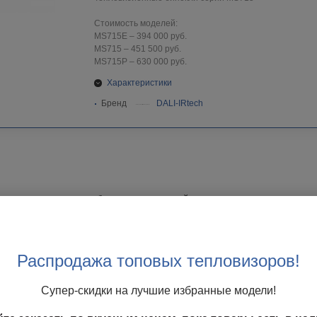
Стоимость моделей:
MS715E – 394 000 руб.
MS715 – 451 500 руб.
MS715P – 630 000 руб.
Характеристики
Бренд
DALI-IRtech
ионные монокуляры и бинокли – это устройства, предназначенные для 
ный снегопад, ночное время и т.д. Они оснащены тепловизионной камеро
тами с температурой выше абсолютного нуля. Это позволяет определит
что особенно важно для военных задач.
Распродажа топовых тепловизоров!
и монокуляры ночного видения также могут быть оснащены лазерным да
ния до объектов на местности. Это важно для определения расстояний д
Супер-скидки на лучшие избранные модели!
ых координат обнаруженных объектов на местности.