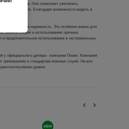
ичии!
временной армии. Они позволяют увеличить
ивно и безопасно. Благодаря возможности видеть в
дации.
я их прочность и надежность. Это особенно важно для
чественной сборке и использованию прочных
и и продолжительное использование в экстремальных
й у официального дилера - компании Планк. Компания
х требованиям и стандартам военных служб. На все
курентноспособном уровне.