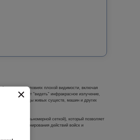
наблюдения в условиях плохой видимости, включая
×
й, которая может "видеть" инфракрасное излучение,
ь тепловые следы живых существ, машин и других
льномером (дальномерной сеткой), который позволяет
о целей, координирования действий войск и