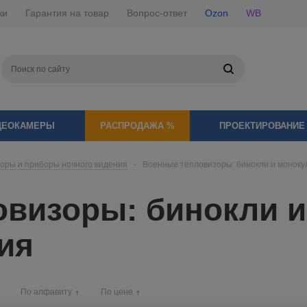
ки
Гарантия на товар
Вопрос-ответ
Ozon
WB
ДЕОКАМЕРЫ
РАСПРОДАЖА %
ПРОЕКТИРОВАНИЕ
оры и приборы ночного видения
-
Военные тепловизоры: бинокли и моноку
овизоры: бинокли 
ия
По алфавиту
По цене