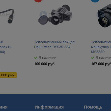
ый
Тепловизионный прицел
Тепловизио
anck N-
Dali-IRtech RS535-384L
монокуляр D
384)
MS335P
В наличии
В налич
109 000
руб.
167 000
руб
.
1 000
руб.
го видения для военных. Выгодные цены на военные тепловизионные моноку
ния
Информация
Помощь