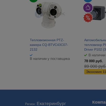
Тепловизионная PTZ-
Автомобильн
камера CQ-BTVC43C07-
тепловизор Pl
2132
Driver P102 (
В наличии
В наличии у поставщика
78 000
руб.
89 000
руб
Экономия
1
Купить военные тепловизоры-бинокли и монокуляры ночно
видения. 🚗 Бесплатная доставка в Екатеринбурге!
Компа
Екатеринбург
Регион: