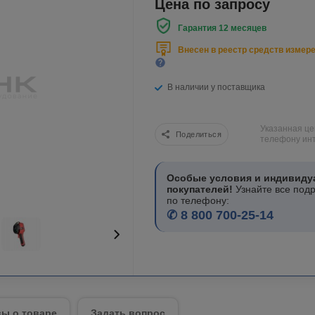
Цена по запросу
Гарантия 12 месяцев
Внесен в реестр средств измер
В наличии у поставщика
Указанная це
Поделиться
телефону инт
Особые условия и индивиду
покупателей!
Узнайте все под
по телефону:
✆ 8 800 700-25-14
ы о товаре
Задать вопрос