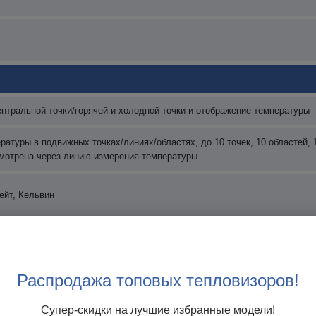
нтральной точки/горячей и холодной точки и отображение температуры
ратуры в подвижных точках/линиях/областях, до 10 точек, 10 областей,
мотрена через линию измерения температуры.
ейт, Кельвин
 шага 0,01
Распродажа топовых тепловизоров!
 шага 1℃
Супер-скидки на лучшие избранные модели!