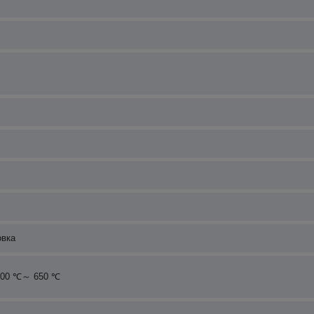
овка
100 ℃～ 650 ℃