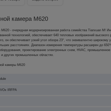
нной камера M620
n M620 - очередная модернизированная работа семейства Tianxuan M! И
ванной технологией, обеспечивает 640 тепловых изображений высокого 
о, он обеспечивает узкий угол обзора 23°, что эквивалентно широкому у
ольших расстояниях. Диапазон измерения температуры расширен до 650°C
ооборудования, проектирование электронных схем, HVAC, промышленное
в и других промышленных областях.
ной камеры M620
dule
 VOx IRFPA