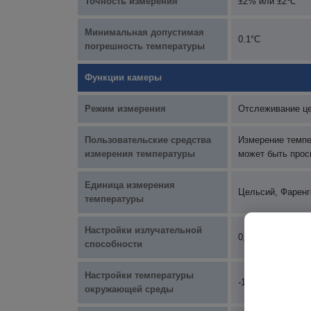
Точность измерения
±2% или ±2℃
Минимальная допустимая
0.1°C
погрешность температуры
Функции камеры
Режим измерения
Отслеживание це
Пользовательские средства
Измерение темпе
измерения температуры
может быть прос
Единица измерения
Цельсий, Фаренг
температуры
Настройки излучательной
0,01-1,00, длина
способности
Настройки температуры
-10~50℃, длина
окружающей среды