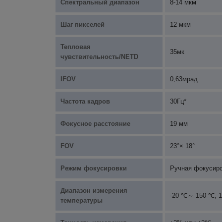
Спектральный диапазон
8-14 мкм
Шаг пикселей
12 мкм
Тепловая
35мк
чувствительность/NETD
IFOV
0,63мрад
Частота кадров
30Гц*
Фокусное расстояние
19 мм
FOV
23°× 18°
Режим фокусировки
Ручная фокусир
Диапазон измерения
-20 ℃～ 150 ℃, 
температуры