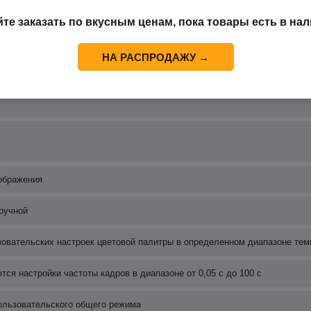
га 1м
йте заказать по вкусным ценам, пока товары есть в нал
НА РАСПРОДАЖУ →
пектральный, видимый свет, PIP
ображения
ручной
овательских настроек цветовой палитры в определенном диапазоне тем
ся настройки частоты кадров в диапазоне от 0,05 с до 100 с
ользовательского общего режима