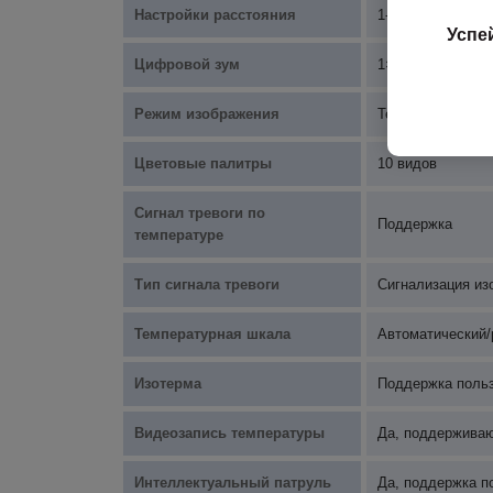
Настройки расстояния
1-20м, длина ша
Успе
Цифровой зум
1×, 2×, 4×, 8×
Режим изображения
Тепловой, двухс
Цветовые палитры
10 видов
Сигнал тревоги по
Поддержка
температуре
Тип сигнала тревоги
Сигнализация из
Температурная шкала
Автоматический/
Изотерма
Поддержка польз
Видеозапись температуры
Да, поддерживают
Интеллектуальный патруль
Да, поддержка п