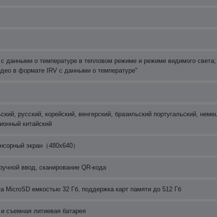
 с данными о температуре в тепловом режиме и режиме видимого света;
идео в формате IRV с данными о температуре"
ский, русский, корейский, венгерский, бразильский португальский, неме
ционный китайский
енсорный экран（480x640）
ручной ввод, сканирование QR-кода
а MicroSD емкостью 32 Гб, поддержка карт памяти до 512 Гб
и съемная литиевая батарея