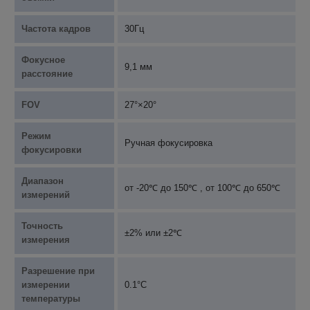
Частота кадров
30Гц
Фокусное
9,1 мм
расстояние
FOV
27°×20°
Режим
Ручная фокусировка
фокусировки
Диапазон
от -20℃ до 150℃ , от 100℃ до 650℃
измерений
Точность
±2% или ±2℃
измерения
Разрешение при
измерении
0.1°C
температуры