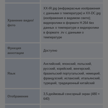
XX-IR.jpg (инфракрасные изображения
с данными о температуре) и XX-DC.jpg
(изображения в видимом свете);
Хранение видео/
видеоролики в формате H.264 без
фото
данных о температуре и видеоролики
в формате .irv с данными о
температуре
Функция
Доступно
аннотации
Английский, японский, польский,
русский, корейский, венгерский,
Язык
бразильский португальский, немецкий,
французский, испанский, итальянский,
турецкий, традиционный китайский
3,5-дюймовый сенсорный экран (480 ×
Отображение
640)