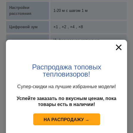
Настройки
1-20 м с шагом 1 м
расстояния
Цифровой зум
×1，×2，×4，×8
Инфракрасное излучение,
×
Режим
двухспектральное слияние, видимый
изображения
свет, PIP
Распродажа топовых
Палитры
10
тепловизоров!
Сигнализация
Доступно
температуры
Супер-скидки на лучшие избранные модели!
Успейте заказать по вкусным ценам, пока
Тип сигнала
Сигнал тревоги по изображению
товары есть в наличии!
тревоги
Шкала
Ручной/автоматический
НА РАСПРОДАЖУ →
температуры
температурный диапазон