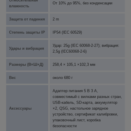
Относительная
От 10% до 95%, без конденсации
влажность
Защита от падения
2 m
Степень защиты IP
IP54 (IEC 60529)
Удар: 25g (IEC 60068-2-27); вибрация:
Удары и вибрация
2,5g (IEC60068-2-6)
Размеры (В×Ш×Д)
258,4 × 105,1 ×102,3 мм
Вес
около 680 г
Адаптер питания 5 В 3 А,
совместимый с вилками разных стран,
USB-кабель, SD-карта, аккумулятор
Аксессуары
×2, QSG, настольное зарядное
устройство, сертификат калибровки,
упаковочный лист, коробка
безопасности