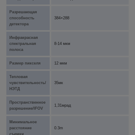
Разрешающая
способность
384×288
детектора
Инфракрасная
спектральная
8-14 мкм
полоса
Размер пикселя
12 мкм
Тепловая
чувствительность/
35мк
НЭТД
Пространственное
1,31мрад
разрешение/IFOV
Минимальное
расстояние
0.3m
съемки